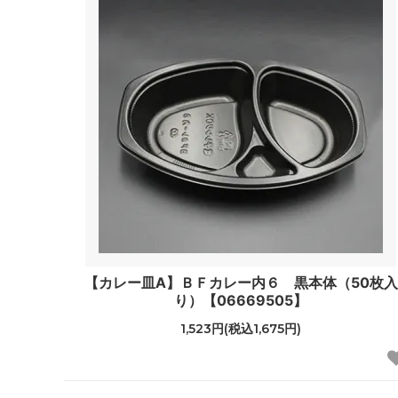
【カレー皿A】ＢＦカレー内６ 黒本体（50枚入
り）【06669505】
1,523円(税込1,675円)