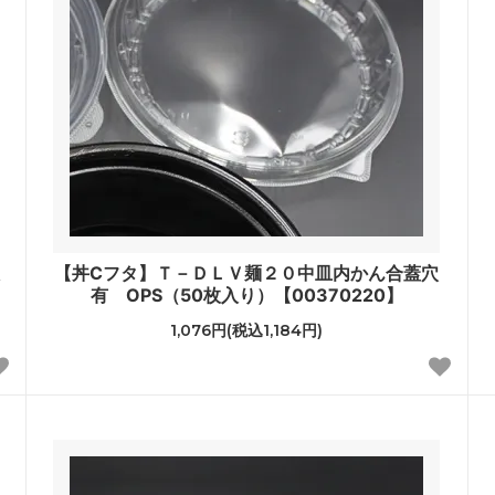
【丼Cフタ】Ｔ－ＤＬＶ麺２０中皿内かん合蓋穴
有 OPS（50枚入り）【00370220】
1,076円(税込1,184円)