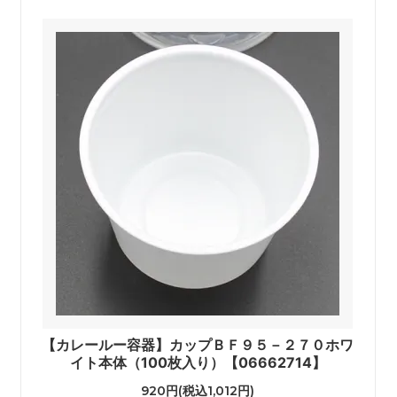
【カレールー容器】カップＢＦ９５－２７０ホワ
イト本体（100枚入り）【06662714】
920円(税込1,012円)