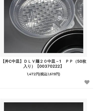
【丼C中皿】ＤＬＶ麺２０中皿－1 ＰＰ（50枚
入り）【00370222】
1,472円(税込1,619円)