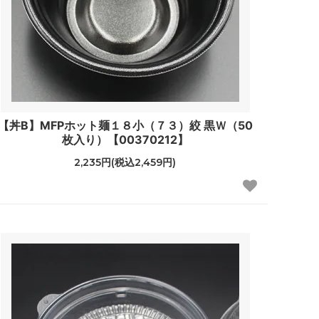
【丼B】MFPホット麺１８小（７３）絞 黒Ｗ（50
枚入り）【00370212】
2,235円(税込2,459円)