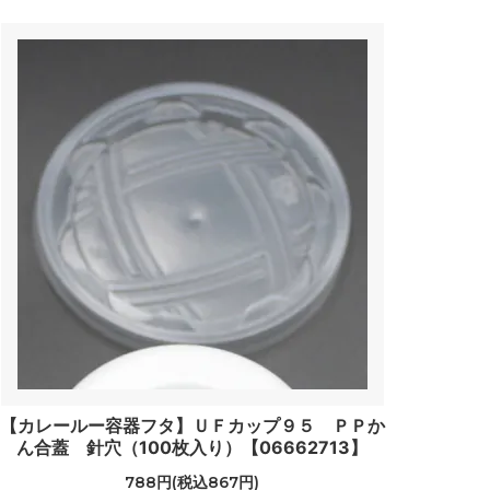
【カレールー容器フタ】ＵＦカップ９５ ＰＰか
ん合蓋 針穴（100枚入り）【06662713】
788円(税込867円)