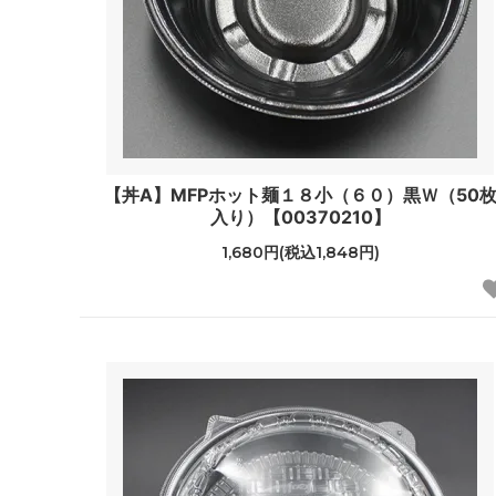
【丼A】MFPホット麺１８小（６０）黒Ｗ（50
入り）【00370210】
1,680円(税込1,848円)