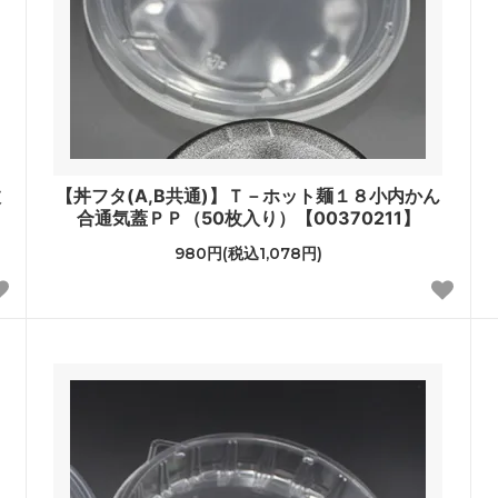
枚
【丼フタ(A,B共通)】Ｔ－ホット麺１８小内かん
合通気蓋ＰＰ（50枚入り）【00370211】
980円(税込1,078円)