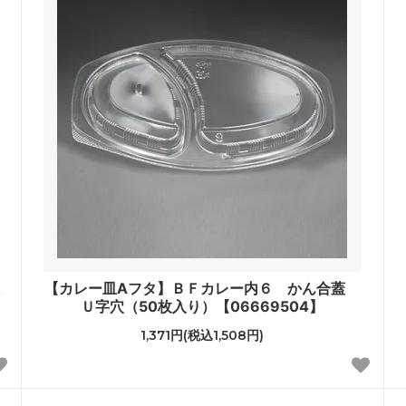
【カレー皿Aフタ】ＢＦカレー内６ かん合蓋
Ｕ字穴（50枚入り）【06669504】
1,371円(税込1,508円)