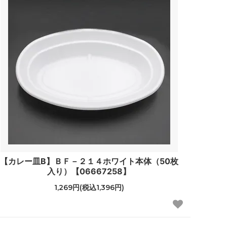
【カレー皿B】ＢＦ－２１４ホワイト本体（50枚
入り）【06667258】
1,269円(税込1,396円)