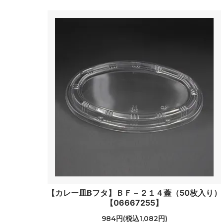
【カレー皿Bフタ】ＢＦ－２１４蓋（50枚入り）
【06667255】
984円(税込1,082円)