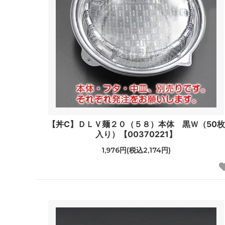
【丼C】ＤＬＶ麺２０（５８）本体 黒Ｗ（50枚
入り）【00370221】
1,976円(税込2,174円)