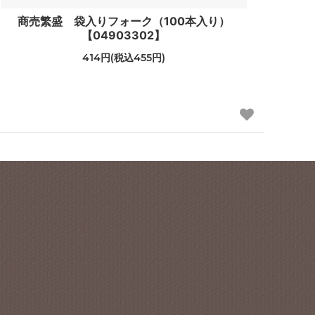
商売繁盛 袋入りフォーク（100本入り）
【04903302】
414円(税込455円)