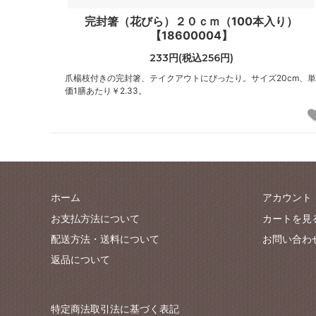
完封箸（花びら）２０ｃｍ（100本入り）
【18600004】
233円(税込256円)
爪楊枝付きの完封箸、テイクアウトにぴったり。サイズ20cm、単
価1膳あたり￥2.33。
ホーム
アカウント
お支払方法について
カートを見
配送方法・送料について
お問い合わ
返品について
特定商法取引法に基づく表記