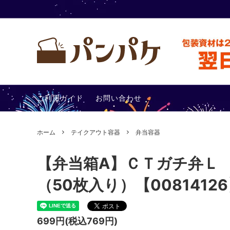
テイクアウト容器
包装アイ
ご利用ガイド
お問い合わせ
その他
あったか
ホーム
テイクアウト容器
弁当容器
【弁当箱A】ＣＴガチ弁Ｌ 
（50枚入り）【0081412
699円(税込769円)