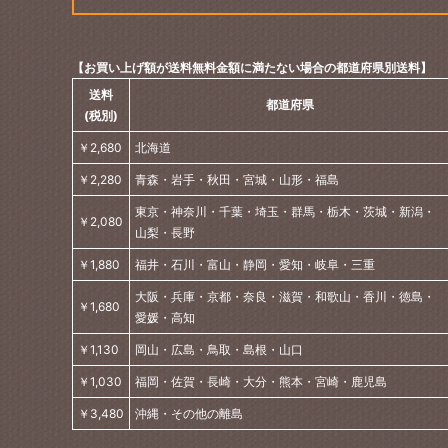
【お買い上げ額が送料無料金額に満たない場合の都道府県別送料】
送料
都道府県
(税別)
￥2,680
北海道
￥2,280
青森・岩手・秋田・宮城・山形・福島
東京・神奈川・千葉・埼玉・群馬・栃木・茨城・新潟・
￥2,080
山梨・長野
￥1,880
福井・石川・富山・静岡・愛知・岐阜・三重
大阪・兵庫・京都・奈良・滋賀・和歌山・香川・徳島・
￥1,680
愛媛・高知
￥1,130
岡山・広島・鳥取・島根・山口
￥1,030
福岡・佐賀・長崎・大分・熊本・宮崎・鹿児島
￥3,480
沖縄・その他の離島