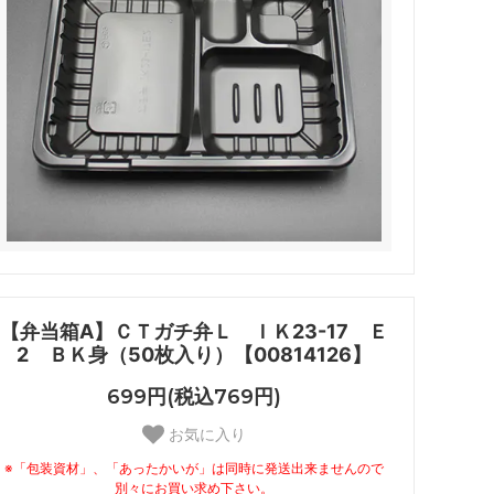
【弁当箱A】ＣＴガチ弁Ｌ ＩＫ23-17 Ｅ
2 ＢＫ身（50枚入り）【00814126】
699円(税込769円)
お気に入り
※「包装資材」、「あったかいが」は同時に発送出来ませんので
別々にお買い求め下さい。