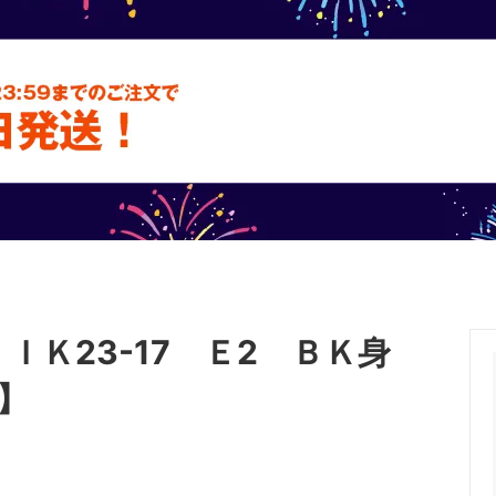
テム
フードパック
いが
ＩＫ23-17 Ｅ2 ＢＫ身
6】