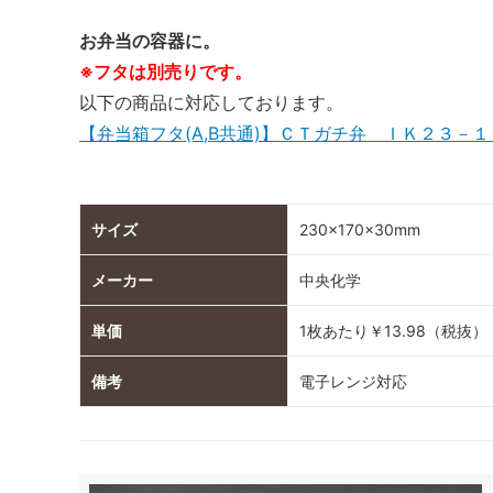
お弁当の容器に。
※フタは別売りです。
以下の商品に対応しております。
【弁当箱フタ(A,B共通)】ＣＴガチ弁 ＩＫ２３－１７
サイズ
230×170×30mm
メーカー
中央化学
単価
1枚あたり￥13.98（税抜）
備考
電子レンジ対応