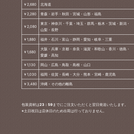
￥2,680
北海道
￥2,280
青森・岩手・秋田・宮城・山形・福島
東京・神奈川・千葉・埼玉・群馬・栃木・茨城・新潟・
￥2,080
山梨・長野
￥1,880
福井・石川・富山・静岡・愛知・岐阜・三重
大阪・兵庫・京都・奈良・滋賀・和歌山・香川・徳島・
￥1,680
愛媛・高知
￥1,130
岡山・広島・鳥取・島根・山口
￥1,030
福岡・佐賀・長崎・大分・熊本・宮崎・鹿児島
￥3,480
沖縄・その他の離島
包装資材は
23：59
までにご注文いただくと翌日発送いたします。
※土日祝日は店休日のため出荷は行っておりません。