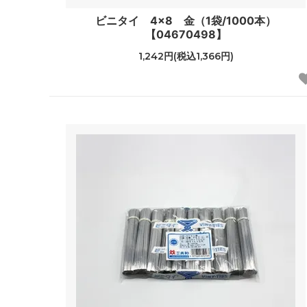
ビニタイ 4×8 金（1袋/1000本）
【04670498】
1,242円(税込1,366円)