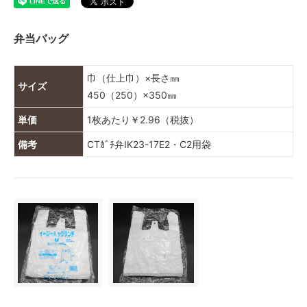
弁当バッグ
巾（仕上巾）×長さ㎜
サイズ
450（250）×350㎜
単価
1枚あたり￥2.96（税抜）
備考
CTｶﾞﾁ弁IK23-17E2・C2用袋