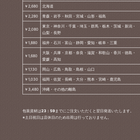
￥2,680
北海道
￥2,280
青森・岩手・秋田・宮城・山形・福島
東京・神奈川・千葉・埼玉・群馬・栃木・茨城・新潟・
￥2,080
山梨・長野
￥1,880
福井・石川・富山・静岡・愛知・岐阜・三重
大阪・兵庫・京都・奈良・滋賀・和歌山・香川・徳島・
￥1,680
愛媛・高知
￥1,130
岡山・広島・鳥取・島根・山口
￥1,030
福岡・佐賀・長崎・大分・熊本・宮崎・鹿児島
￥3,480
沖縄・その他の離島
包装資材は
23：59
までにご注文いただくと翌日発送いたします。
※土日祝日は店休日のため出荷は行っておりません。