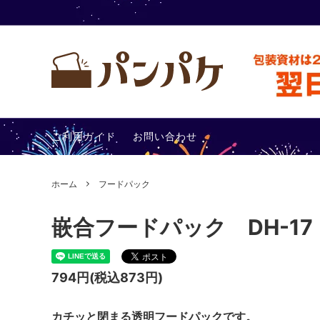
テイクアウト容器
包装アイ
ご利用ガイド
お問い合わせ
その他
あったか
ホーム
フードパック
嵌合フードパック DH-17（
794円(税込873円)
カチッと閉まる透明フードパックです。