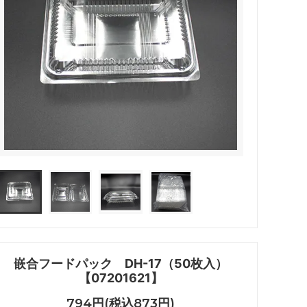
嵌合フードパック DH-17（50枚入）
【07201621】
794円(税込873円)