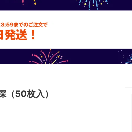
テム
フードパック
いが
深（50枚入）