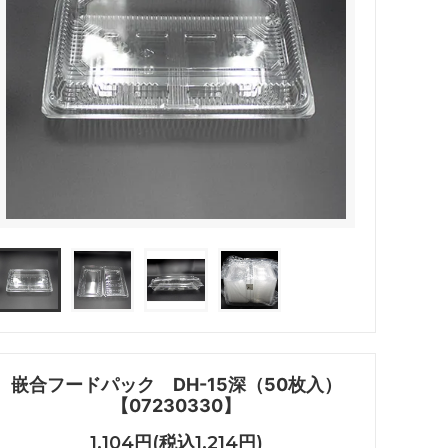
嵌合フードパック DH-15深（50枚入）
【07230330】
1,104円(税込1,214円)