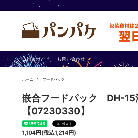
テイクアウト容器
包装アイ
ご利用ガイド
お問い合わせ
その他
あったか
ホーム
フードパック
嵌合フードパック DH-15
【07230330】
1,104円(税込1,214円)