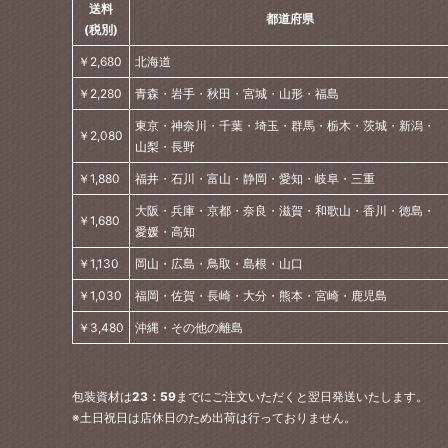
送料
都道府県
(税別)
￥2,680
北海道
￥2,280
青森・岩手・秋田・宮城・山形・福島
東京・神奈川・千葉・埼玉・群馬・栃木・茨城・新潟・
￥2,080
山梨・長野
￥1,880
福井・石川・富山・静岡・愛知・岐阜・三重
大阪・兵庫・京都・奈良・滋賀・和歌山・香川・徳島・
￥1,680
愛媛・高知
￥1,130
岡山・広島・鳥取・島根・山口
￥1,030
福岡・佐賀・長崎・大分・熊本・宮崎・鹿児島
￥3,480
沖縄・その他の離島
包装資材は
23：59
までにご注文いただくと翌日発送いたします。
※土日祝日は店休日のため出荷は行っておりません。