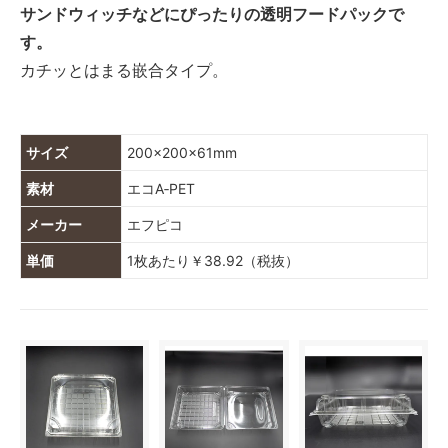
サンドウィッチなどにぴったりの透明フードパックで
す。
カチッとはまる嵌合タイプ。
サイズ
200×200×61mm
素材
エコA‐PET
メーカー
エフピコ
単価
1枚あたり￥38.92（税抜）